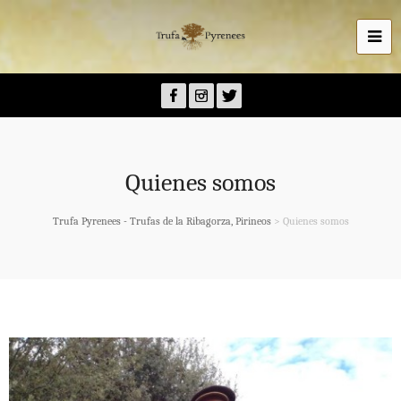
Quienes somos
Trufa Pyrenees - Trufas de la Ribagorza, Pirineos
>
Quienes somos