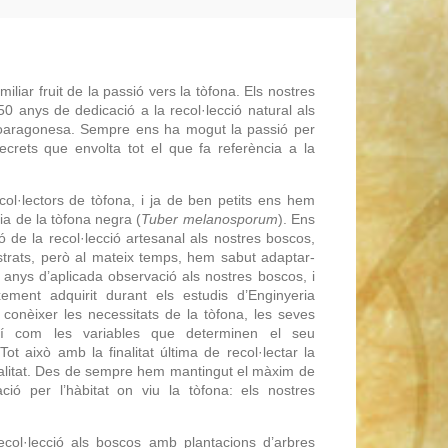
iliar fruit de la passió vers la tòfona. Els nostres
 anys de dedicació a la recol·lecció natural als
noaragonesa. Sempre ens ha mogut la passió per
secrets que envolta tot el que fa referència a la
l·lectors de tòfona, i ja de ben petits ens hem
ia de la tòfona negra (
Tuber melanosporum
). Ens
ó de la recol·lecció artesanal als nostres boscos,
rats, però al mateix temps, hem sabut adaptar-
 anys d’aplicada observació als nostres boscos, i
ent adquirit durant els estudis d’Enginyeria
onèixer les necessitats de la tòfona, les seves
ixí com les variables que determinen el seu
Tot això amb la finalitat última de recol·lectar la
alitat. Des de sempre hem mantingut el màxim de
ció per l’hàbitat on viu la tòfona: els nostres
col·lecció als boscos amb plantacions d’arbres