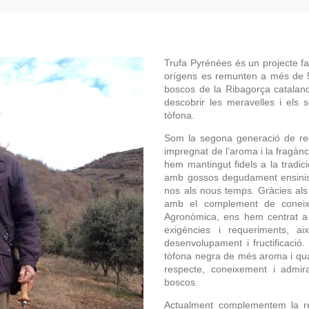
Trufa Pyrénées és un projecte fam
orígens es remunten a més de 50
boscos de la Ribagorça catala
descobrir les meravelles i els 
tòfona.
Som la segona generació de reco
impregnat de l’aroma i la fragànc
hem mantingut fidels a la tradici
amb gossos degudament ensinist
nos als nous temps. Gràcies als
amb el complement de coneixem
Agronòmica, ens hem centrat a c
exigències i requeriments, a
desenvolupament i fructificació. 
tòfona negra de més aroma i qu
respecte, coneixement i admira
boscos.
Actualment complementem la re