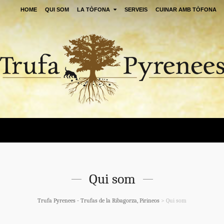
HOME
QUI SOM
LA TÒFONA
SERVEIS
CUINAR AMB TÒFONA
Qui som
Trufa Pyrenees - Trufas de la Ribagorza, Pirineos
>
Qui som