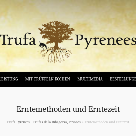
LEISTUNG
MIT TRÜFFELN KOCHEN
MULTIMEDIA
BESTELLUNG
Erntemethoden und Erntezeit
Trufa Pyrenees - Trufas de la Ribagorza, Pirineos
>
Erntemethoden und Erntezeit