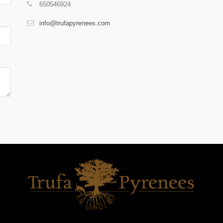
650546924
info@trufapyrenees.com