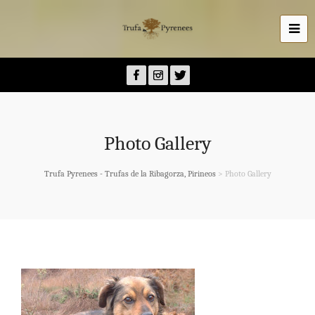
Photo Gallery
Trufa Pyrenees - Trufas de la Ribagorza, Pirineos
>
Photo Gallery