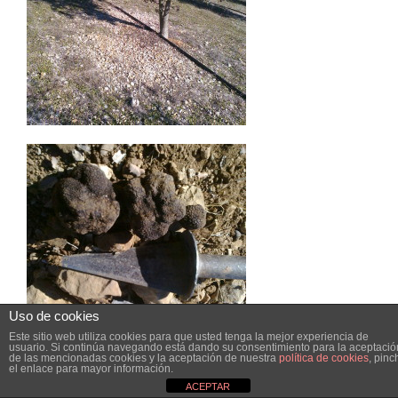
Uso de cookies
Este sitio web utiliza cookies para que usted tenga la mejor experiencia de
usuario. Si continúa navegando está dando su consentimiento para la aceptació
de las mencionadas cookies y la aceptación de nuestra
política de cookies
, pinc
el enlace para mayor información.
ACEPTAR